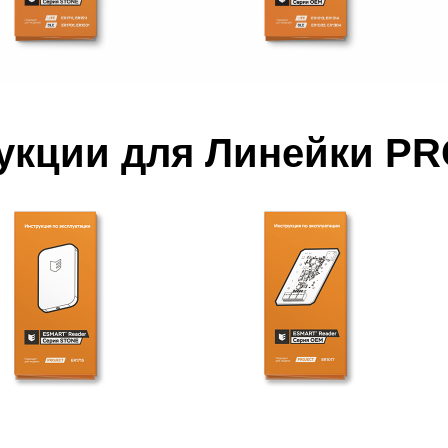
укции для Линейки P