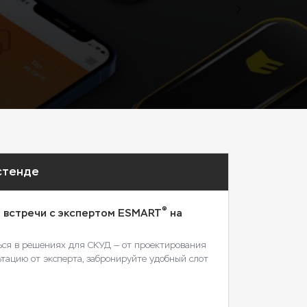
 стенде
®
 встречи с экспертом ESMART
на
ься в решениях для СКУД — от проектирования
ьтацию от эксперта, забронируйте удобный слот
я