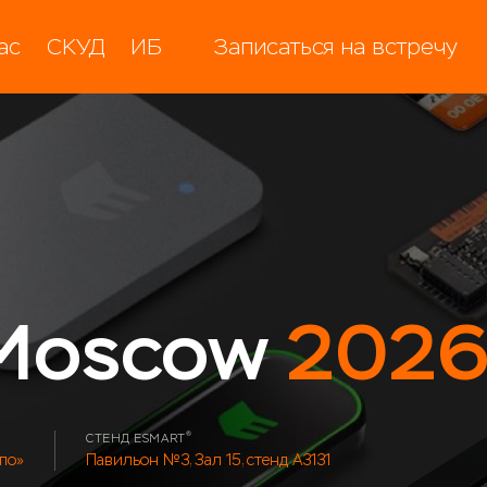
ас
СКУД
ИБ
Записаться на встречу
 Moscow
202
®
СТЕНД ESMART
спо»
Павильон №3, Зал 15, стенд A3131