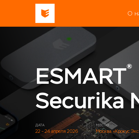
О н
®
ESMART
Securika
ДАТА
МЕСТО
22 – 24 апреля 2026
Москва, «Крокус Эк